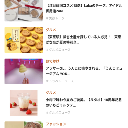
【注目韓国コスメ18選】Lakaのチーク、アイドル
御用達2aN...
＃美欲トーク
グルメ
【東京駅】帰省土産を探している人必見！ 東京
ばな奈が夏の特別企...
＃グルメニュース
おでかけ
アラサーOL、うんこに癒やされる。『うんこミュ
ージアム YOK...
＃トラベルニュース
グルメ
小樽で味わう夏のご褒美。【ルタオ】18周年記念
のいちごミルクテ...
＃グルメニュース
ファッション