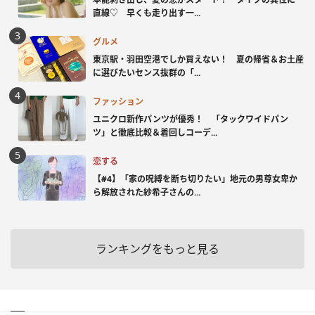
直線♡ 早くも走り出す一...
グルメ
東京駅・羽田空港でしか買えない！ 夏の帰省＆お土産
に選びたいセンス抜群の「...
ファッション
ユニクロ新作パンツが優秀！ 「タックワイドパン
ツ」と徹底比較＆着回しコーデ...
恋する
【#4】「家の呪縛を断ち切りたい」地元の男尊女卑か
ら解放された紗希子さんの...
ランキングをもっと見る