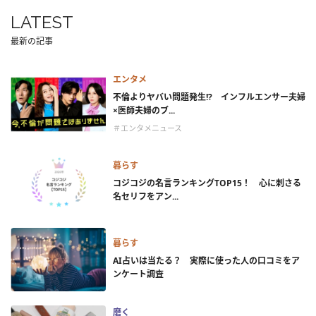
LATEST
最新の記事
エンタメ
不倫よりヤバい問題発生!? インフルエンサー夫婦
×医師夫婦のブ...
＃エンタメニュース
暮らす
コジコジの名言ランキングTOP15！ 心に刺さる
名セリフをアン...
暮らす
AI占いは当たる？ 実際に使った人の口コミをア
ンケート調査
磨く