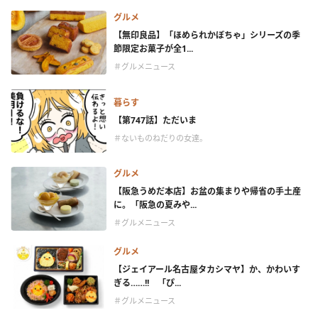
グルメ
【無印良品】「ほめられかぼちゃ」シリーズの季
節限定お菓子が全1...
＃グルメニュース
暮らす
【第747話】ただいま
＃ないものねだりの女達。
グルメ
【阪急うめだ本店】お盆の集まりや帰省の手土産
に。「阪急の夏みや...
＃グルメニュース
グルメ
【ジェイアール名古屋タカシマヤ】か、かわいす
ぎる……!! 「ぴ...
＃グルメニュース