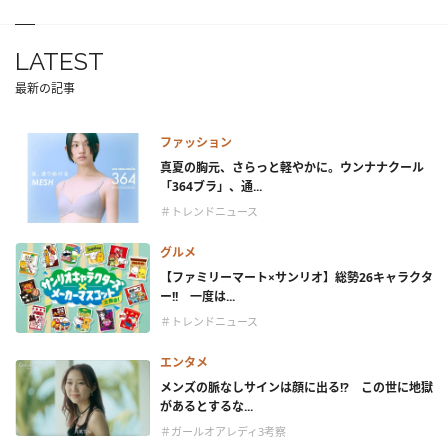
LATEST
最新の記事
ファッション
真夏の胸元、さらっと軽やかに。ウンナナクール
「364ブラ」、通...
＃トレンドニュース
グルメ
【ファミリーマート×サンリオ】総勢26キャラクタ
ー!! 一度は...
＃トレンドニュース
エンタメ
メンズの脈なしサインは顔に出る!? この世に地獄
があるとするな...
＃ガールオアレディ3考察