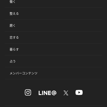
働く
整える
磨く
恋する
暮らす
占う
メンバーコンテンツ