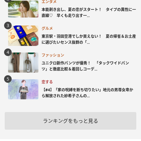
エンタメ
本能剥き出し、夏の恋がスタート！ タイプの異性に一
直線♡ 早くも走り出す一...
グルメ
東京駅・羽田空港でしか買えない！ 夏の帰省＆お土産
に選びたいセンス抜群の「...
ファッション
ユニクロ新作パンツが優秀！ 「タックワイドパン
ツ」と徹底比較＆着回しコーデ...
恋する
【#4】「家の呪縛を断ち切りたい」地元の男尊女卑か
ら解放された紗希子さんの...
ランキングをもっと見る