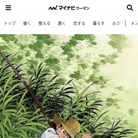
トップ
働く
整える
磨く
恋する
暮らす
占う
メ