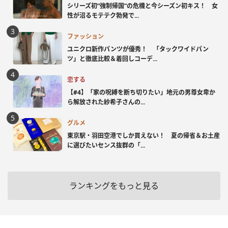
シリーズ初“強制帰国”の危機と今シーズン初キス！ 女
性が沼るモテテク勃発で...
ファッション
ユニクロ新作パンツが優秀！ 「タックワイドパン
ツ」と徹底比較＆着回しコーデ...
恋する
【#4】「家の呪縛を断ち切りたい」地元の男尊女卑か
ら解放された紗希子さんの...
グルメ
東京駅・羽田空港でしか買えない！ 夏の帰省＆お土産
に選びたいセンス抜群の「...
ランキングをもっと見る