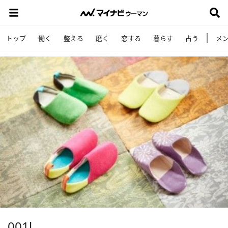
トップ
働く
整える
磨く
恋する
暮らす
占う
メ
001l