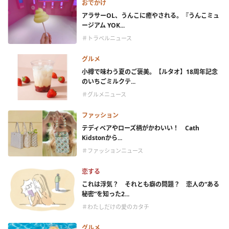
おでかけ
アラサーOL、うんこに癒やされる。『うんこミュ
ージアム YOK...
＃トラベルニュース
グルメ
小樽で味わう夏のご褒美。【ルタオ】18周年記念
のいちごミルクテ...
＃グルメニュース
ファッション
テディベアやローズ柄がかわいい！ Cath
Kidstonから...
＃ファッションニュース
恋する
これは浮気？ それとも癖の問題？ 恋人の“ある
秘密”を知った2...
＃わたしだけの愛のカタチ
グルメ