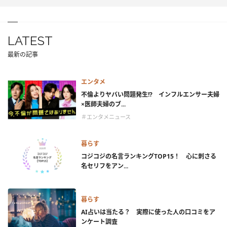
LATEST
最新の記事
エンタメ
不倫よりヤバい問題発生!? インフルエンサー夫婦
×医師夫婦のブ...
＃エンタメニュース
暮らす
コジコジの名言ランキングTOP15！ 心に刺さる
名セリフをアン...
暮らす
AI占いは当たる？ 実際に使った人の口コミをア
ンケート調査