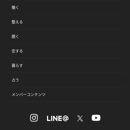
働く
整える
磨く
恋する
暮らす
占う
メンバーコンテンツ