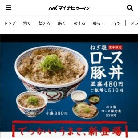
トップ
働く
整える
磨く
恋する
暮らす
占う
メ