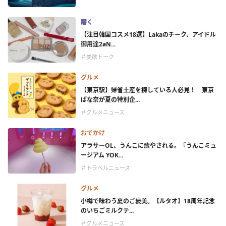
磨く
【注目韓国コスメ18選】Lakaのチーク、アイドル
御用達2aN...
＃美欲トーク
グルメ
【東京駅】帰省土産を探している人必見！ 東京
ばな奈が夏の特別企...
＃グルメニュース
おでかけ
アラサーOL、うんこに癒やされる。『うんこミュ
ージアム YOK...
＃トラベルニュース
グルメ
小樽で味わう夏のご褒美。【ルタオ】18周年記念
のいちごミルクテ...
＃グルメニュース