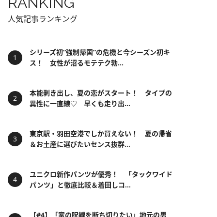
RANKING
人気記事ランキング
シリーズ初“強制帰国”の危機と今シーズン初キ
ス！ 女性が沼るモテテク勃...
本能剥き出し、夏の恋がスタート！ タイプの
異性に一直線♡ 早くも走り出...
東京駅・羽田空港でしか買えない！ 夏の帰省
＆お土産に選びたいセンス抜群...
ユニクロ新作パンツが優秀！ 「タックワイド
パンツ」と徹底比較＆着回しコ...
【#4】「家の呪縛を断ち切りたい」地元の男