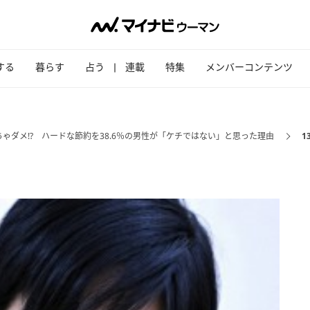
する
暮らす
占う
連載
特集
メンバーコンテンツ
ゃダメ!? ハードな節約を38.6％の男性が「ケチではない」と思った理由
1