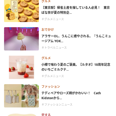
グルメ
【東京駅】帰省土産を探している人必見！ 東京
ばな奈が夏の特別企...
＃グルメニュース
おでかけ
アラサーOL、うんこに癒やされる。『うんこミュ
ージアム YOK...
＃トラベルニュース
グルメ
小樽で味わう夏のご褒美。【ルタオ】18周年記念
のいちごミルクテ...
＃グルメニュース
ファッション
テディベアやローズ柄がかわいい！ Cath
Kidstonから...
＃ファッションニュース
恋する