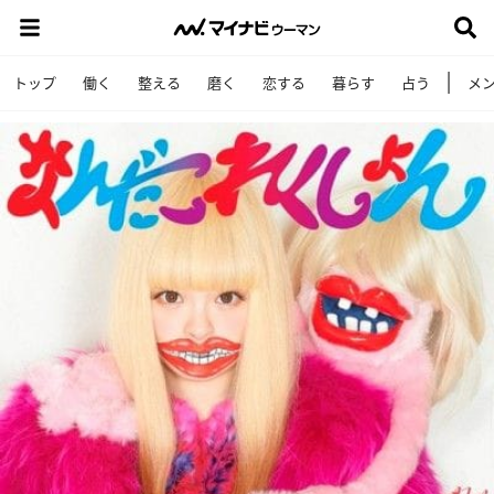
トップ
働く
整える
磨く
恋する
暮らす
占う
メ