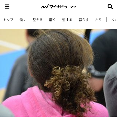
トップ
働く
整える
磨く
恋する
暮らす
占う
メ