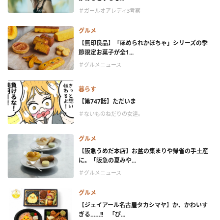
＃ガールオアレディ3考察
グルメ
【無印良品】「ほめられかぼちゃ」シリーズの季
節限定お菓子が全1...
＃グルメニュース
暮らす
【第747話】ただいま
＃ないものねだりの女達。
グルメ
【阪急うめだ本店】お盆の集まりや帰省の手土産
に。「阪急の夏みや...
＃グルメニュース
グルメ
【ジェイアール名古屋タカシマヤ】か、かわいす
ぎる……!! 「ぴ...