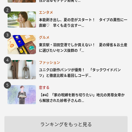
性が沼るモテテク勃発で...
エンタメ
本能剥き出し、夏の恋がスタート！ タイプの異性に一
直線♡ 早くも走り出す一...
グルメ
東京駅・羽田空港でしか買えない！ 夏の帰省＆お土産
に選びたいセンス抜群の「...
ファッション
ユニクロ新作パンツが優秀！ 「タックワイドパン
ツ」と徹底比較＆着回しコーデ...
恋する
【#4】「家の呪縛を断ち切りたい」地元の男尊女卑か
ら解放された紗希子さんの...
ランキングをもっと見る