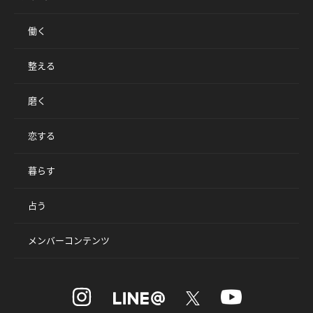
働く
整える
磨く
恋する
暮らす
占う
メンバーコンテンツ