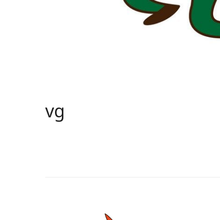
vg