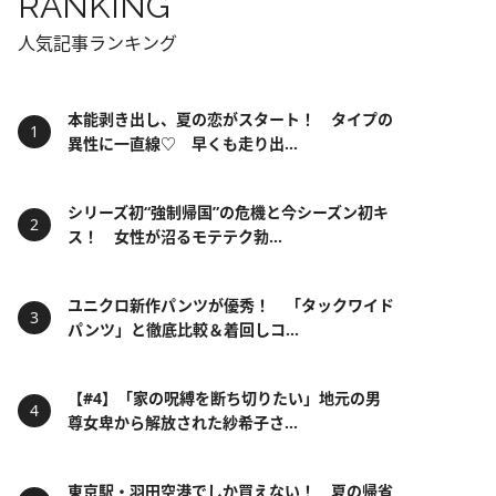
RANKING
人気記事ランキング
本能剥き出し、夏の恋がスタート！ タイプの
異性に一直線♡ 早くも走り出...
シリーズ初“強制帰国”の危機と今シーズン初キ
ス！ 女性が沼るモテテク勃...
ユニクロ新作パンツが優秀！ 「タックワイド
パンツ」と徹底比較＆着回しコ...
【#4】「家の呪縛を断ち切りたい」地元の男
尊女卑から解放された紗希子さ...
東京駅・羽田空港でしか買えない！ 夏の帰省