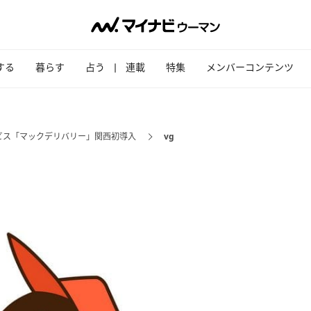
する
暮らす
占う
連載
特集
メンバーコンテンツ
ビス「マックデリバリー」関西初導入
vg