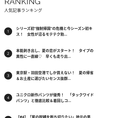
RANKING
人気記事ランキング
シリーズ初“強制帰国”の危機と今シーズン初キ
ス！ 女性が沼るモテテク勃...
本能剥き出し、夏の恋がスタート！ タイプの
異性に一直線♡ 早くも走り出...
東京駅・羽田空港でしか買えない！ 夏の帰省
＆お土産に選びたいセンス抜群...
ユニクロ新作パンツが優秀！ 「タックワイド
パンツ」と徹底比較＆着回しコ...
【#4】「家の呪縛を断ち切りたい」地元の男