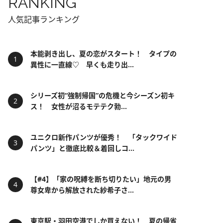
RANKING
人気記事ランキング
本能剥き出し、夏の恋がスタート！ タイプの
異性に一直線♡ 早くも走り出...
シリーズ初“強制帰国”の危機と今シーズン初キ
ス！ 女性が沼るモテテク勃...
ユニクロ新作パンツが優秀！ 「タックワイド
パンツ」と徹底比較＆着回しコ...
【#4】「家の呪縛を断ち切りたい」地元の男
尊女卑から解放された紗希子さ...
東京駅・羽田空港でしか買えない！ 夏の帰省