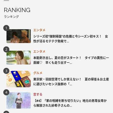
RANKING
ランキング
エンタメ
シリーズ初“強制帰国”の危機と今シーズン初キス！ 女
性が沼るモテテク勃発で...
エンタメ
本能剥き出し、夏の恋がスタート！ タイプの異性に一
直線♡ 早くも走り出す一...
グルメ
東京駅・羽田空港でしか買えない！ 夏の帰省＆お土産
に選びたいセンス抜群の「...
恋する
【#4】「家の呪縛を断ち切りたい」地元の男尊女卑か
ら解放された紗希子さんの...