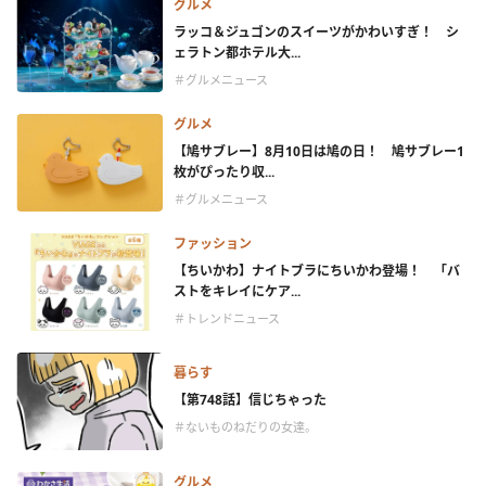
グルメ
ラッコ＆ジュゴンのスイーツがかわいすぎ！ シ
ェラトン都ホテル大...
＃グルメニュース
グルメ
【鳩サブレー】8月10日は鳩の日！ 鳩サブレー1
枚がぴったり収...
＃グルメニュース
ファッション
【ちいかわ】ナイトブラにちいかわ登場！ 「バ
ストをキレイにケア...
＃トレンドニュース
暮らす
【第748話】信じちゃった
＃ないものねだりの女達。
グルメ