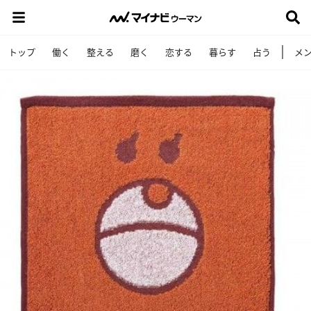
トップ
働く
整える
磨く
恋する
暮らす
占う
メ