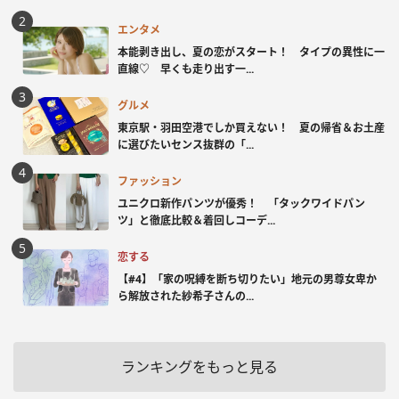
エンタメ
本能剥き出し、夏の恋がスタート！ タイプの異性に一
直線♡ 早くも走り出す一...
グルメ
東京駅・羽田空港でしか買えない！ 夏の帰省＆お土産
に選びたいセンス抜群の「...
ファッション
ユニクロ新作パンツが優秀！ 「タックワイドパン
ツ」と徹底比較＆着回しコーデ...
恋する
【#4】「家の呪縛を断ち切りたい」地元の男尊女卑か
ら解放された紗希子さんの...
ランキングをもっと見る