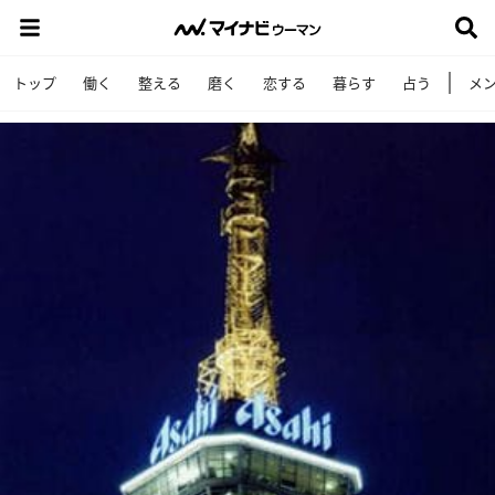
トップ
働く
整える
磨く
恋する
暮らす
占う
メ