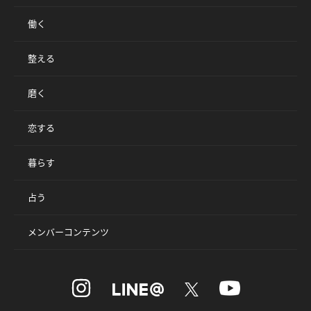
働く
整える
磨く
恋する
暮らす
占う
メンバーコンテンツ