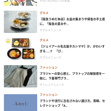
＃ないものねだりの女達。
グルメ
【阪急うめだ本店】お盆の集まりや帰省の手土産
に。「阪急の夏みや...
＃グルメニュース
グルメ
【ジェイアール名古屋タカシマヤ】か、かわいす
ぎる……!! 「ぴ...
＃グルメニュース
ファッション
ブラジャーの安心感と、ブラトップの解放感を一
枚に。下着専門ブラ...
＃トレンドニュース
ファッション
ブランドや流行に左右されない選び方。貴瞬、セ
レクトショップ「A...