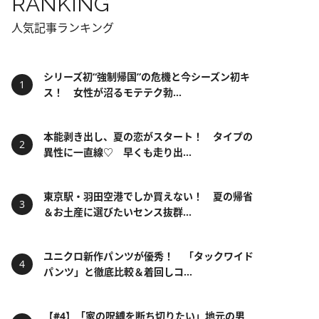
RANKING
人気記事ランキング
シリーズ初“強制帰国”の危機と今シーズン初キ
ス！ 女性が沼るモテテク勃...
本能剥き出し、夏の恋がスタート！ タイプの
異性に一直線♡ 早くも走り出...
東京駅・羽田空港でしか買えない！ 夏の帰省
＆お土産に選びたいセンス抜群...
ユニクロ新作パンツが優秀！ 「タックワイド
パンツ」と徹底比較＆着回しコ...
【#4】「家の呪縛を断ち切りたい」地元の男