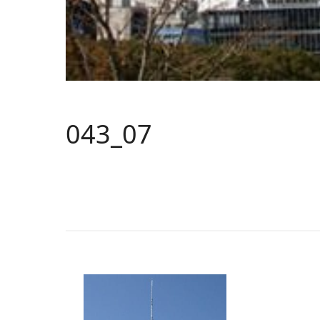
043_07