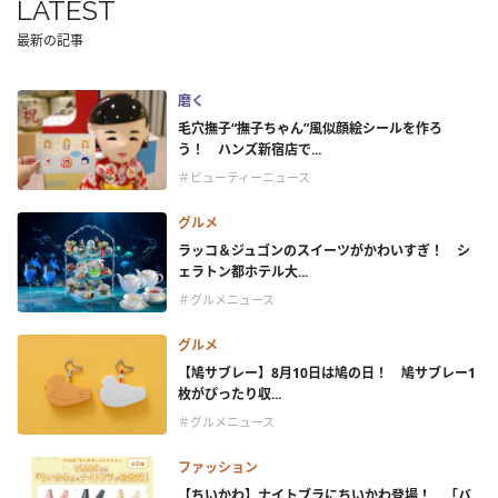
LATEST
最新の記事
磨く
毛穴撫子“撫子ちゃん”風似顔絵シールを作ろ
う！ ハンズ新宿店で...
＃ビューティーニュース
グルメ
ラッコ＆ジュゴンのスイーツがかわいすぎ！ シ
ェラトン都ホテル大...
＃グルメニュース
グルメ
【鳩サブレー】8月10日は鳩の日！ 鳩サブレー1
枚がぴったり収...
＃グルメニュース
ファッション
【ちいかわ】ナイトブラにちいかわ登場！ 「バ