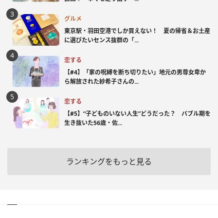
グルメ
東京駅・羽田空港でしか買えない！ 夏の帰省＆お土産
に選びたいセンス抜群の「...
恋する
【#4】「家の呪縛を断ち切りたい」地元の男尊女卑か
ら解放された紗希子さんの...
恋する
【#5】“子どものいない人生”どうだった？ バブル期を
生き抜いた56歳・佐...
ランキングをもっと見る