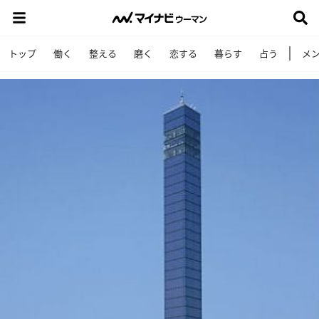
トップ
働く
整える
磨く
恋する
暮らす
占う
メ