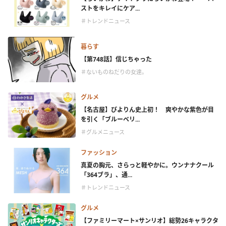
ストをキレイにケア...
＃トレンドニュース
暮らす
【第748話】信じちゃった
＃ないものねだりの女達。
グルメ
【名古屋】ぴよりん史上初！ 爽やかな紫色が目
を引く「ブルーベリ...
＃グルメニュース
ファッション
真夏の胸元、さらっと軽やかに。ウンナナクール
「364ブラ」、通...
＃トレンドニュース
グルメ
【ファミリーマート×サンリオ】総勢26キャラクタ