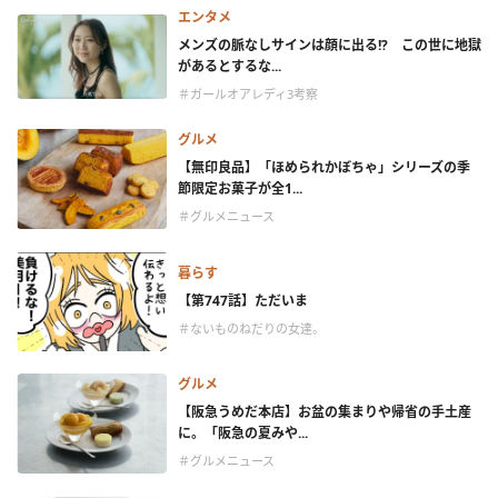
エンタメ
メンズの脈なしサインは顔に出る!? この世に地獄
があるとするな...
＃ガールオアレディ3考察
グルメ
【無印良品】「ほめられかぼちゃ」シリーズの季
節限定お菓子が全1...
＃グルメニュース
暮らす
【第747話】ただいま
＃ないものねだりの女達。
グルメ
【阪急うめだ本店】お盆の集まりや帰省の手土産
に。「阪急の夏みや...
＃グルメニュース