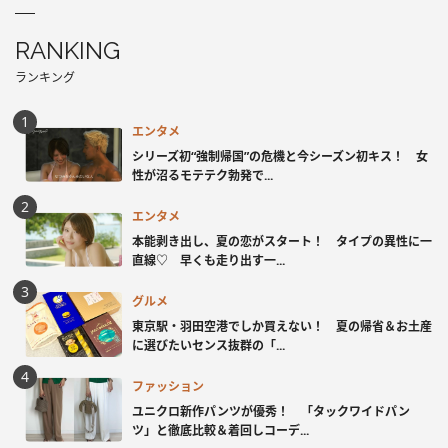
RANKING
ランキング
エンタメ
シリーズ初“強制帰国”の危機と今シーズン初キス！ 女
性が沼るモテテク勃発で...
エンタメ
本能剥き出し、夏の恋がスタート！ タイプの異性に一
直線♡ 早くも走り出す一...
グルメ
東京駅・羽田空港でしか買えない！ 夏の帰省＆お土産
に選びたいセンス抜群の「...
ファッション
ユニクロ新作パンツが優秀！ 「タックワイドパン
ツ」と徹底比較＆着回しコーデ...