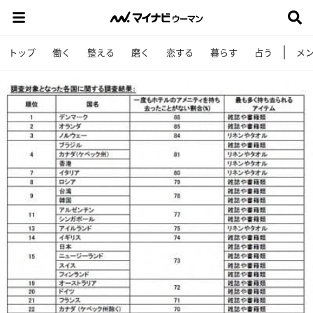
トップ
働く
整える
磨く
恋する
暮らす
占う
メ