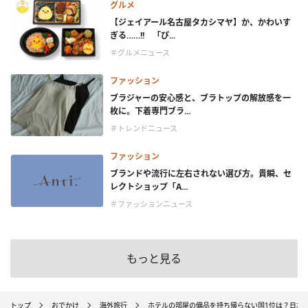
グルメ
【ジェイアール名古屋タカシマヤ】か、かわいす
ぎる……!! 「ぴ...
＃グルメニュース
ファッション
ブラジャーの安心感と、ブラトップの解放感を一
枚に。下着専門ブラ...
＃トレンドニュース
ファッション
ブランドや流行に左右されない選び方。貴瞬、セ
レクトショップ「A...
＃ファッションニュース
もっと見る
トップ
おでかけ
海外旅行
ホテルの部屋の備品を持ち帰らない国1位は？日本は15位 -