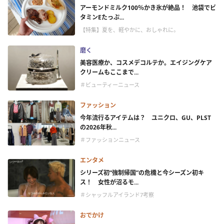
アーモンドミルク100％かき氷が絶品！ 池袋でビ
タミンEたっぷ...
【特集】夏を、軽やかに、おしゃれに。
磨く
美容医療か、コスメデコルテか。エイジングケア
クリームもここまで...
＃ビューティーニュース
ファッション
今年流行るアイテムは？ ユニクロ、GU、PLST
の2026年秋...
＃ファッションニュース
エンタメ
シリーズ初“強制帰国”の危機と今シーズン初キ
ス！ 女性が沼るモ...
＃シャッフルアイランド7考察
おでかけ