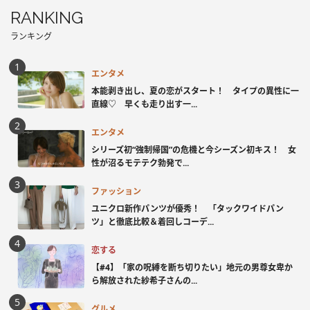
RANKING
ランキング
エンタメ
本能剥き出し、夏の恋がスタート！ タイプの異性に一
直線♡ 早くも走り出す一...
エンタメ
シリーズ初“強制帰国”の危機と今シーズン初キス！ 女
性が沼るモテテク勃発で...
ファッション
ユニクロ新作パンツが優秀！ 「タックワイドパン
ツ」と徹底比較＆着回しコーデ...
恋する
【#4】「家の呪縛を断ち切りたい」地元の男尊女卑か
ら解放された紗希子さんの...
グルメ