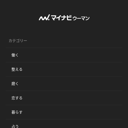
カテゴリー
働く
整える
磨く
恋する
暮らす
占う