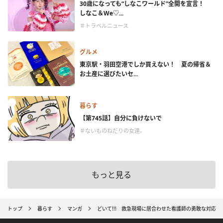
30歳になっても“しなこワールド”全開を宣言！
しなこ＆We♡...
＃トラベルニュース
グルメ
東京駅・羽田空港でしか買えない！ 夏の帰省＆
お土産に選びたいセ...
暮らす
【第745話】自分に負けないで
＃ないものねだりの女達。
もっと見る
トップ
暮らす
マンガ
どいて!!! 救急現場に居合わせた看護師の勇敢な対応【