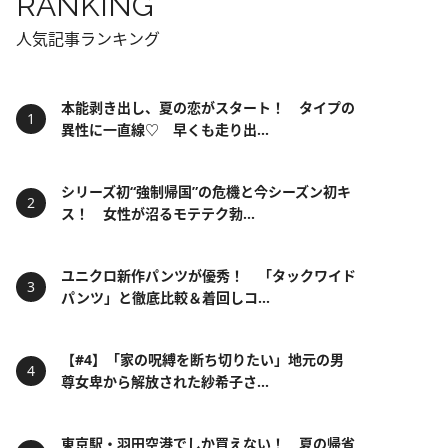
RANKING
人気記事ランキング
本能剥き出し、夏の恋がスタート！ タイプの
異性に一直線♡ 早くも走り出...
シリーズ初“強制帰国”の危機と今シーズン初キ
ス！ 女性が沼るモテテク勃...
ユニクロ新作パンツが優秀！ 「タックワイド
パンツ」と徹底比較＆着回しコ...
【#4】「家の呪縛を断ち切りたい」地元の男
尊女卑から解放された紗希子さ...
東京駅・羽田空港でしか買えない！ 夏の帰省