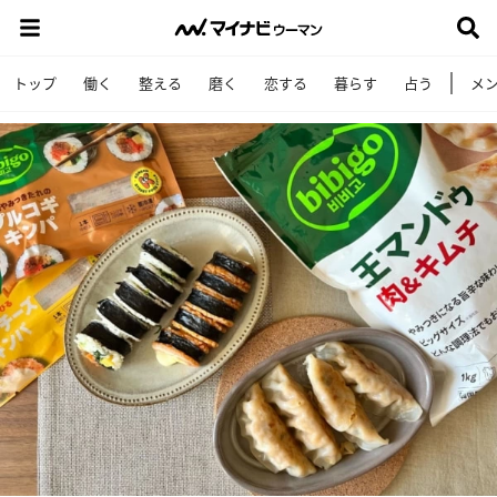
トップ
働く
整える
磨く
恋する
暮らす
占う
メ