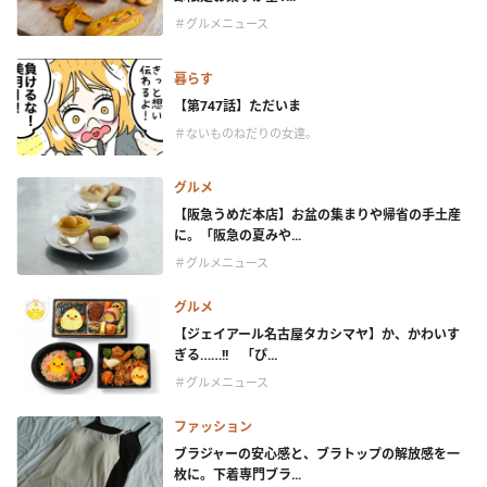
＃グルメニュース
暮らす
【第747話】ただいま
＃ないものねだりの女達。
グルメ
【阪急うめだ本店】お盆の集まりや帰省の手土産
に。「阪急の夏みや...
＃グルメニュース
グルメ
【ジェイアール名古屋タカシマヤ】か、かわいす
ぎる……!! 「ぴ...
＃グルメニュース
ファッション
ブラジャーの安心感と、ブラトップの解放感を一
枚に。下着専門ブラ...