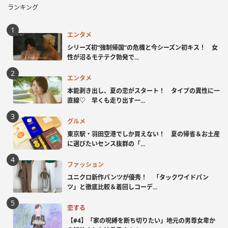
ランキング
エンタメ
シリーズ初“強制帰国”の危機と今シーズン初キス！ 女
性が沼るモテテク勃発で...
エンタメ
本能剥き出し、夏の恋がスタート！ タイプの異性に一
直線♡ 早くも走り出す一...
グルメ
東京駅・羽田空港でしか買えない！ 夏の帰省＆お土産
に選びたいセンス抜群の「...
ファッション
ユニクロ新作パンツが優秀！ 「タックワイドパン
ツ」と徹底比較＆着回しコーデ...
恋する
【#4】「家の呪縛を断ち切りたい」地元の男尊女卑か