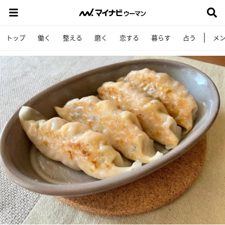
トップ
働く
整える
磨く
恋する
暮らす
占う
メ