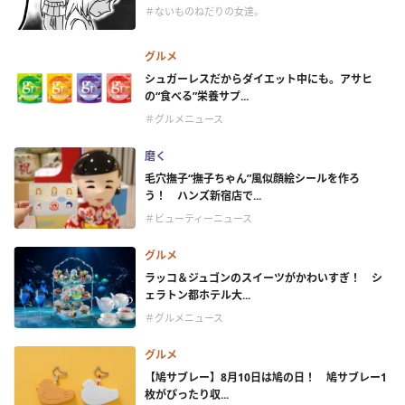
＃ないものねだりの女達。
グルメ
シュガーレスだからダイエット中にも。アサヒ
の“食べる”栄養サプ...
＃グルメニュース
磨く
毛穴撫子“撫子ちゃん”風似顔絵シールを作ろ
う！ ハンズ新宿店で...
＃ビューティーニュース
グルメ
ラッコ＆ジュゴンのスイーツがかわいすぎ！ シ
ェラトン都ホテル大...
＃グルメニュース
グルメ
【鳩サブレー】8月10日は鳩の日！ 鳩サブレー1
枚がぴったり収...