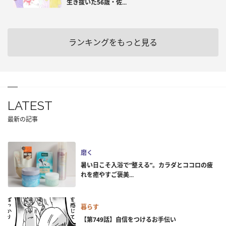
生き抜いた56歳・佐...
ランキングをもっと見る
LATEST
最新の記事
磨く
暑い日こそ入浴で“整える”。カラダとココロの疲
れを癒やすご褒美...
暮らす
【第749話】自信をつけるお手伝い