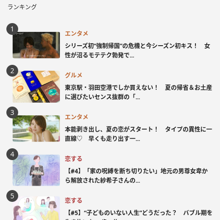
ランキング
エンタメ
シリーズ初“強制帰国”の危機と今シーズン初キス！ 女
性が沼るモテテク勃発で...
グルメ
東京駅・羽田空港でしか買えない！ 夏の帰省＆お土産
に選びたいセンス抜群の「...
エンタメ
本能剥き出し、夏の恋がスタート！ タイプの異性に一
直線♡ 早くも走り出す一...
恋する
【#4】「家の呪縛を断ち切りたい」地元の男尊女卑か
ら解放された紗希子さんの...
恋する
【#5】“子どものいない人生”どうだった？ バブル期を