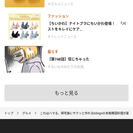
＃グルメニュース
ファッション
【ちいかわ】ナイトブラにちいかわ登場！ 「バ
ストをキレイにケア...
＃トレンドニュース
暮らす
【第748話】信じちゃった
＃ないものねだりの女達。
もっと見る
トップ
グルメ
これはハマる。帰宅後にサクッと作れるbibigoの本格韓国料理が最高