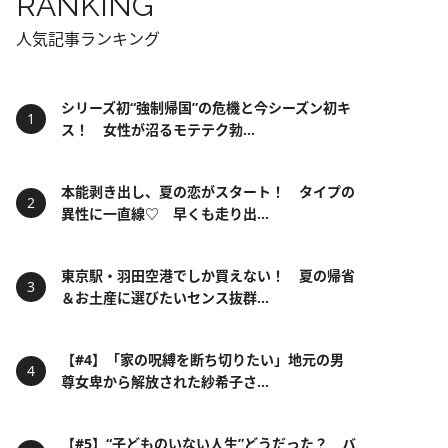
RANKING
人気記事ランキング
シリーズ初“強制帰国”の危機と今シーズン初キ
ス！ 女性が沼るモテテク勃...
本能剥き出し、夏の恋がスタート！ タイプの
異性に一直線♡ 早くも走り出...
東京駅・羽田空港でしか買えない！ 夏の帰省
＆お土産に選びたいセンス抜群...
【#4】「家の呪縛を断ち切りたい」地元の男
尊女卑から解放された紗希子さ...
【#5】“子どものいない人生”どうだった？ バ