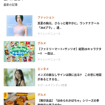
最新の記事
ファッション
真夏の胸元、さらっと軽やかに。ウンナナクール
「364ブラ」、通...
＃トレンドニュース
グルメ
【ファミリーマート×サンリオ】総勢26キャラクタ
ー!! 一度は...
＃トレンドニュース
エンタメ
メンズの脈なしサインは顔に出る!? この世に地獄
があるとするな...
＃ガールオアレディ3考察
グルメ
【無印良品】「ほめられかぼちゃ」シリーズの季