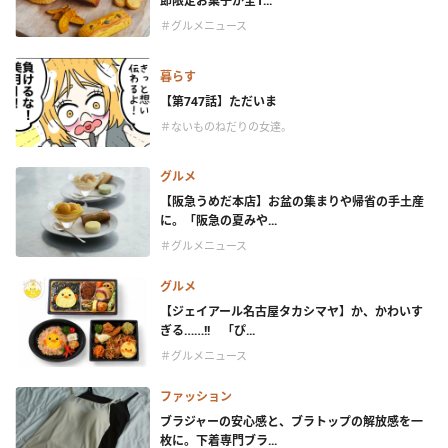
節限定お菓子が全1...
＃グルメニュース
暮らす
【第747話】ただいま
＃ないものねだりの女達。
グルメ
【阪急うめだ本店】お盆の集まりや帰省の手土産
に。「阪急の夏みや...
＃グルメニュース
グルメ
【ジェイアール名古屋タカシマヤ】か、かわいす
ぎる……!! 「ぴ...
＃グルメニュース
ファッション
ブラジャーの安心感と、ブラトップの解放感を一
枚に。下着専門ブラ...