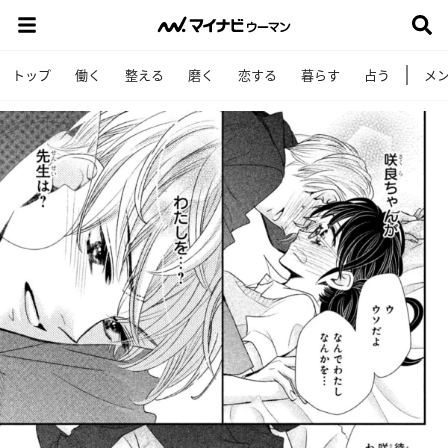
トップ
働く
整える
磨く
恋する
暮らす
占う
メ