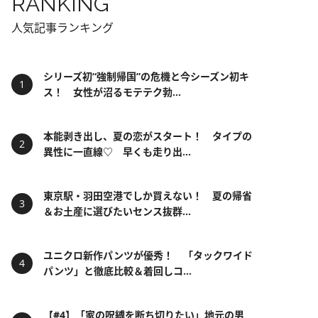
RANKING
人気記事ランキング
シリーズ初“強制帰国”の危機と今シーズン初キ
ス！ 女性が沼るモテテク勃...
本能剥き出し、夏の恋がスタート！ タイプの
異性に一直線♡ 早くも走り出...
東京駅・羽田空港でしか買えない！ 夏の帰省
＆お土産に選びたいセンス抜群...
ユニクロ新作パンツが優秀！ 「タックワイド
パンツ」と徹底比較＆着回しコ...
【#4】「家の呪縛を断ち切りたい」地元の男