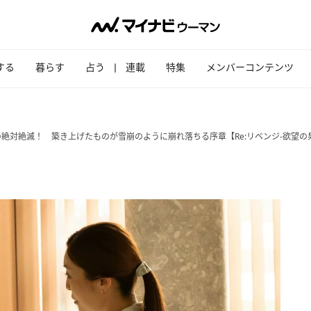
する
暮らす
占う
連載
特集
メンバーコンテンツ
絶対絶滅！ 築き上げたものが雪崩のように崩れ落ちる序章【Re:リベンジ-欲望の果