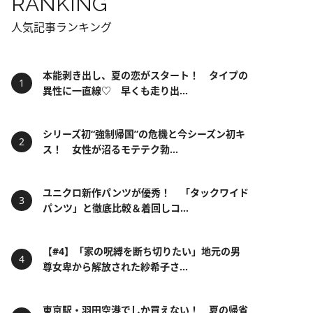
RANKING
人気記事ランキング
本能剥き出し、夏の恋がスタート！ タイプの
異性に一直線♡ 早くも走り出...
シリーズ初“強制帰国”の危機と今シーズン初キ
ス！ 女性が沼るモテテク勃...
ユニクロ新作パンツが優秀！ 「タックワイド
パンツ」と徹底比較＆着回しコ...
【#4】「家の呪縛を断ち切りたい」地元の男
尊女卑から解放された紗希子さ...
東京駅・羽田空港でしか買えない！ 夏の帰省