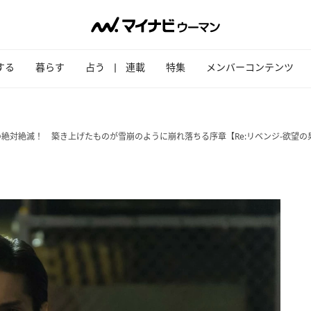
する
暮らす
占う
連載
特集
メンバーコンテンツ
絶対絶滅！ 築き上げたものが雪崩のように崩れ落ちる序章【Re:リベンジ-欲望の果