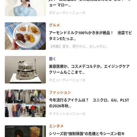
ョー マロー...
＃ビューティーニュース
グルメ
アーモンドミルク100％かき氷が絶品！ 池袋でビ
タミンEたっぷ...
【特集】夏を、軽やかに、おしゃれに。
磨く
美容医療か、コスメデコルテか。エイジングケア
クリームもここまで...
＃ビューティーニュース
ファッション
今年流行るアイテムは？ ユニクロ、GU、PLST
の2026年秋...
＃ファッションニュース
エンタメ
シリーズ初“強制帰国”の危機と今シーズン初キ