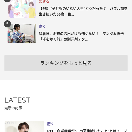
恋する
【#5】“子どものいない人生”どうだった？ バブル期を
生き抜いた56歳・佐...
磨く
猛暑日、浴衣のお出かけも怖くない！ マンダム直伝
「汗をかく前」の制汗剤テク...
ランキングをもっと見る
LATEST
最新の記事
磨く
JO1・白岩瑠姫が“この夏挑戦したこと”とは？ ジ