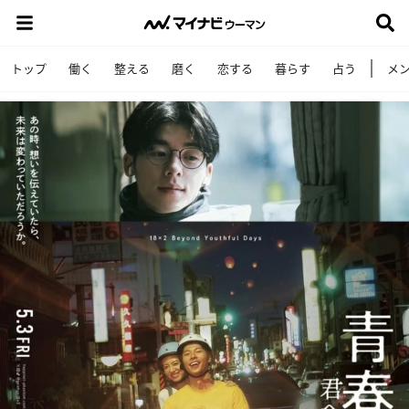
トップ
働く
整える
磨く
恋する
暮らす
占う
メ