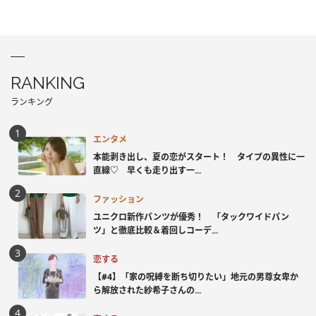
RANKING
ランキング
エンタメ
本能剥き出し、夏の恋がスタート！ タイプの異性に一
直線♡ 早くも走り出す一...
ファッション
ユニクロ新作パンツが優秀！ 「タックワイドパン
ツ」と徹底比較＆着回しコーデ...
恋する
【#4】「家の呪縛を断ち切りたい」地元の男尊女卑か
ら解放された紗希子さんの...