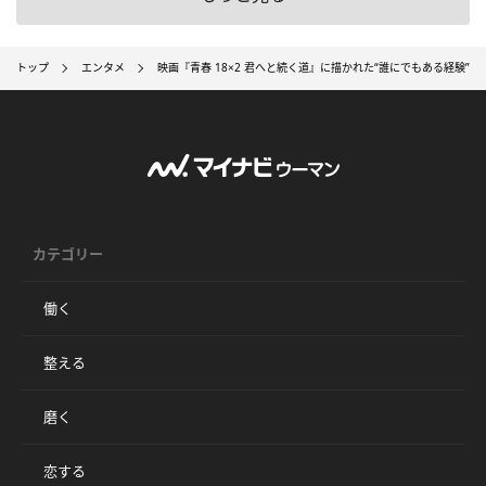
トップ
エンタメ
映画『青春 18×2 君へと続く道』に描かれた“誰にでもある経験”
カテゴリー
働く
整える
磨く
恋する