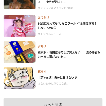
ス！ 女性が沼るモ...
＃シャッフルアイランド7考察
おでかけ
30歳になっても“しなこワールド”全開を宣言！
しなこ＆We♡...
＃トラベルニュース
グルメ
東京駅・羽田空港でしか買えない！ 夏の帰省＆
お土産に選びたいセ...
暮らす
【第745話】自分に負けないで
＃ないものねだりの女達。
もっと見る