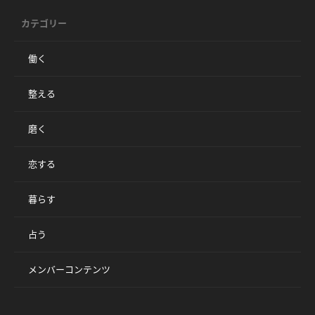
カテゴリー
働く
整える
磨く
恋する
暮らす
占う
メンバーコンテンツ