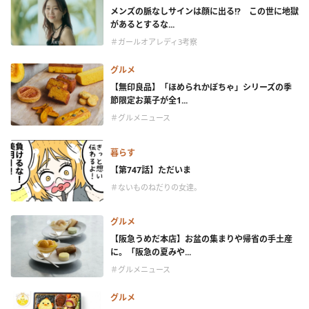
メンズの脈なしサインは顔に出る!? この世に地獄
があるとするな...
＃ガールオアレディ3考察
グルメ
【無印良品】「ほめられかぼちゃ」シリーズの季
節限定お菓子が全1...
＃グルメニュース
暮らす
【第747話】ただいま
＃ないものねだりの女達。
グルメ
【阪急うめだ本店】お盆の集まりや帰省の手土産
に。「阪急の夏みや...
＃グルメニュース
グルメ