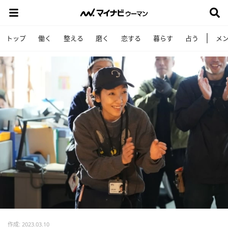
トップ
働く
整える
磨く
恋する
暮らす
占う
メ
作成: 2023.03.10