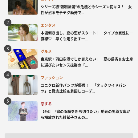
シリーズ初“強制帰国”の危機と今シーズン初キス！ 女
性が沼るモテテク勃発で...
エンタメ
本能剥き出し、夏の恋がスタート！ タイプの異性に一
直線♡ 早くも走り出す一...
グルメ
東京駅・羽田空港でしか買えない！ 夏の帰省＆お土産
に選びたいセンス抜群の「...
ファッション
ユニクロ新作パンツが優秀！ 「タックワイドパン
ツ」と徹底比較＆着回しコーデ...
恋する
【#4】「家の呪縛を断ち切りたい」地元の男尊女卑か
ら解放された紗希子さんの...