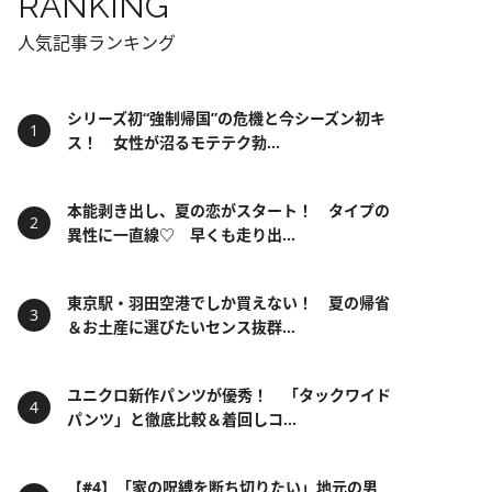
RANKING
人気記事ランキング
シリーズ初“強制帰国”の危機と今シーズン初キ
ス！ 女性が沼るモテテク勃...
本能剥き出し、夏の恋がスタート！ タイプの
異性に一直線♡ 早くも走り出...
東京駅・羽田空港でしか買えない！ 夏の帰省
＆お土産に選びたいセンス抜群...
ユニクロ新作パンツが優秀！ 「タックワイド
パンツ」と徹底比較＆着回しコ...
【#4】「家の呪縛を断ち切りたい」地元の男