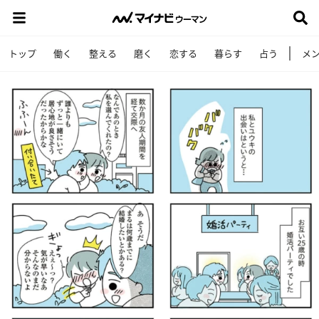
トップ
働く
整える
磨く
恋する
暮らす
占う
メ