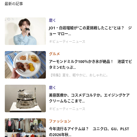
最新の記事
磨く
JO1・白岩瑠姫が“この夏挑戦したこと”とは？ ジ
ョー マロー...
＃ビューティーニュース
グルメ
アーモンドミルク100％かき氷が絶品！ 池袋でビ
タミンEたっぷ...
【特集】夏を、軽やかに、おしゃれに。
磨く
美容医療か、コスメデコルテか。エイジングケア
クリームもここまで...
＃ビューティーニュース
ファッション
今年流行るアイテムは？ ユニクロ、GU、PLST
の2026年秋...