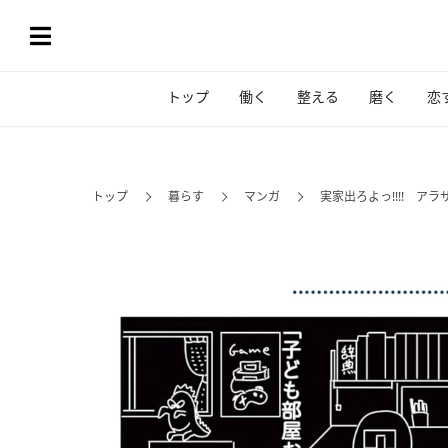
トップ
働く
整える
磨く
恋
トップ
暮らす
マンガ
実家出ろよっ!!!! 