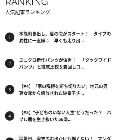
RANKING
人気記事ランキング
本能剥き出し、夏の恋がスタート！ タイプの
異性に一直線♡ 早くも走り出...
ユニクロ新作パンツが優秀！ 「タックワイド
パンツ」と徹底比較＆着回しコ...
【#4】「家の呪縛を断ち切りたい」地元の男
尊女卑から解放された紗希子さ...
【#5】“子どものいない人生”どうだった？ バ
ブル期を生き抜いた56歳...
猛暑日、浴衣のお出かけも怖くない！ マンダ