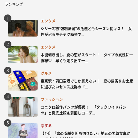
ランキング
エンタメ
シリーズ初“強制帰国”の危機と今シーズン初キス！ 女
性が沼るモテテク勃発で...
エンタメ
本能剥き出し、夏の恋がスタート！ タイプの異性に一
直線♡ 早くも走り出す一...
グルメ
東京駅・羽田空港でしか買えない！ 夏の帰省＆お土産
に選びたいセンス抜群の「...
ファッション
ユニクロ新作パンツが優秀！ 「タックワイドパン
ツ」と徹底比較＆着回しコーデ...
恋する
【#4】「家の呪縛を断ち切りたい」地元の男尊女卑か