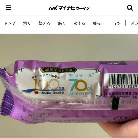
トップ
働く
整える
磨く
恋する
暮らす
占う
メ