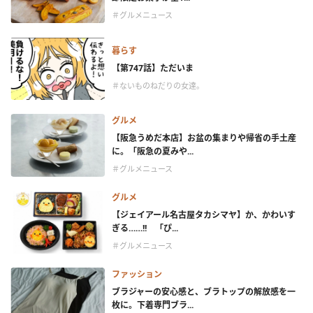
＃グルメニュース
暮らす
【第747話】ただいま
＃ないものねだりの女達。
グルメ
【阪急うめだ本店】お盆の集まりや帰省の手土産
に。「阪急の夏みや...
＃グルメニュース
グルメ
【ジェイアール名古屋タカシマヤ】か、かわいす
ぎる……!! 「ぴ...
＃グルメニュース
ファッション
ブラジャーの安心感と、ブラトップの解放感を一
枚に。下着専門ブラ...