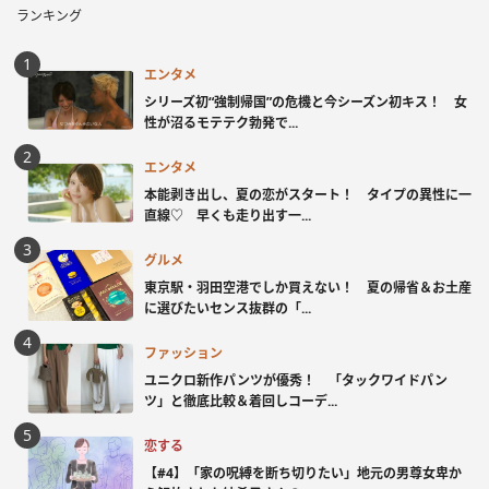
ランキング
エンタメ
シリーズ初“強制帰国”の危機と今シーズン初キス！ 女
性が沼るモテテク勃発で...
エンタメ
本能剥き出し、夏の恋がスタート！ タイプの異性に一
直線♡ 早くも走り出す一...
グルメ
東京駅・羽田空港でしか買えない！ 夏の帰省＆お土産
に選びたいセンス抜群の「...
ファッション
ユニクロ新作パンツが優秀！ 「タックワイドパン
ツ」と徹底比較＆着回しコーデ...
恋する
【#4】「家の呪縛を断ち切りたい」地元の男尊女卑か