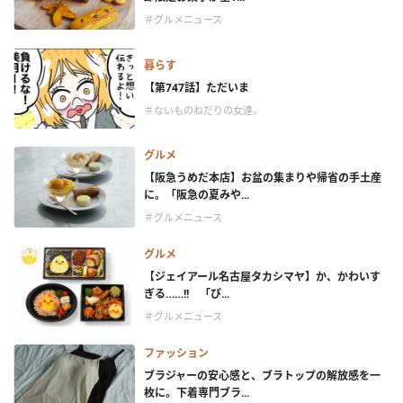
＃グルメニュース
暮らす
【第747話】ただいま
＃ないものねだりの女達。
グルメ
【阪急うめだ本店】お盆の集まりや帰省の手土産
に。「阪急の夏みや...
＃グルメニュース
グルメ
【ジェイアール名古屋タカシマヤ】か、かわいす
ぎる……!! 「ぴ...
＃グルメニュース
ファッション
ブラジャーの安心感と、ブラトップの解放感を一
枚に。下着専門ブラ...