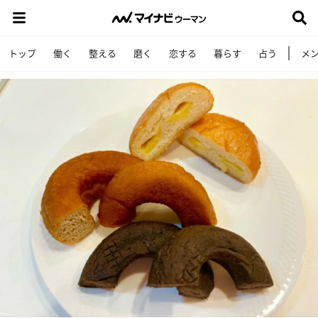
トップ
働く
整える
磨く
恋する
暮らす
占う
メ