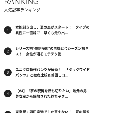
RANKING
人気記事ランキング
本能剥き出し、夏の恋がスタート！ タイプの
異性に一直線♡ 早くも走り出...
シリーズ初“強制帰国”の危機と今シーズン初キ
ス！ 女性が沼るモテテク勃...
ユニクロ新作パンツが優秀！ 「タックワイド
パンツ」と徹底比較＆着回しコ...
【#4】「家の呪縛を断ち切りたい」地元の男
尊女卑から解放された紗希子さ...
東京駅・羽田空港でしか買えない！ 夏の帰省