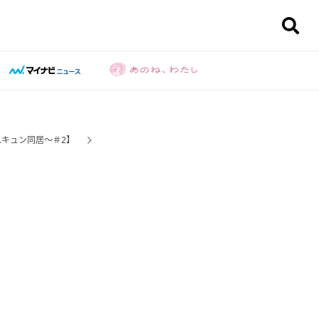
れキュン同居～＃2】