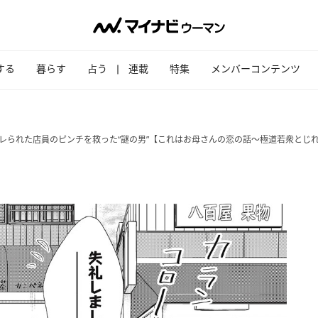
する
暮らす
占う
連載
特集
メンバーコンテンツ
レられた店員のピンチを救った“謎の男”【これはお母さんの恋の話～極道若衆とじ