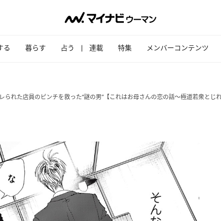
する
暮らす
占う
連載
特集
メンバーコンテンツ
レられた店員のピンチを救った“謎の男”【これはお母さんの恋の話～極道若衆とじ