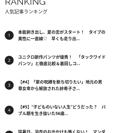
RANKING
人気記事ランキング
本能剥き出し、夏の恋がスタート！ タイプの
異性に一直線♡ 早くも走り出...
ユニクロ新作パンツが優秀！ 「タックワイド
パンツ」と徹底比較＆着回しコ...
【#4】「家の呪縛を断ち切りたい」地元の男
尊女卑から解放された紗希子さ...
【#5】“子どものいない人生”どうだった？ バ
ブル期を生き抜いた56歳...
猛暑日、浴衣のお出かけも怖くない！ マンダ