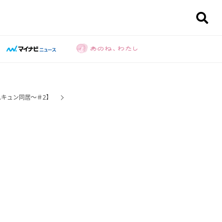
れキュン同居～＃2】