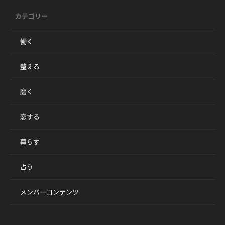
カテゴリー
働く
整える
磨く
恋する
暮らす
占う
メンバーコンテンツ