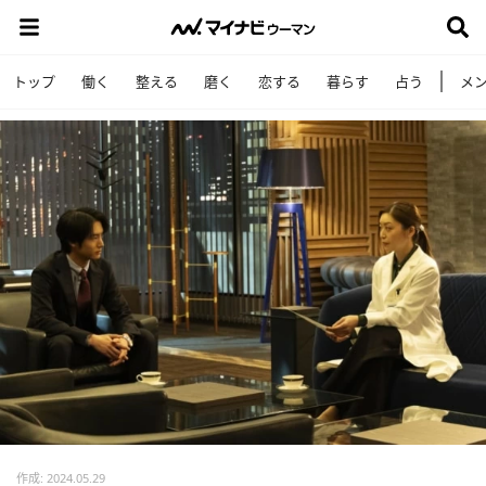
トップ
働く
整える
磨く
恋する
暮らす
占う
メ
作成: 2024.05.29