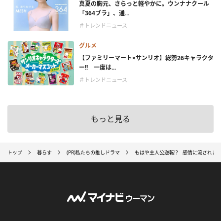
真夏の胸元、さらっと軽やかに。ウンナナクール
「364ブラ」、通...
＃トレンドニュース
グルメ
【ファミリーマート×サンリオ】総勢26キャラクタ
ー!! 一度は...
＃トレンドニュース
もっと見る
トップ
暮らす
(PR)私たちの推しドラマ
もはや主人公逆転!? 感情に流されまく