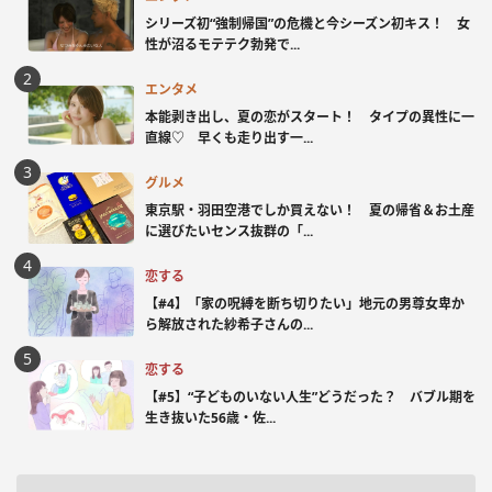
シリーズ初“強制帰国”の危機と今シーズン初キス！ 女
性が沼るモテテク勃発で...
エンタメ
本能剥き出し、夏の恋がスタート！ タイプの異性に一
直線♡ 早くも走り出す一...
グルメ
東京駅・羽田空港でしか買えない！ 夏の帰省＆お土産
に選びたいセンス抜群の「...
恋する
【#4】「家の呪縛を断ち切りたい」地元の男尊女卑か
ら解放された紗希子さんの...
恋する
【#5】“子どものいない人生”どうだった？ バブル期を
生き抜いた56歳・佐...