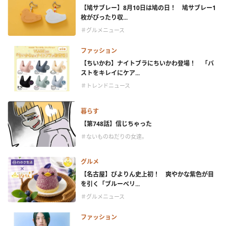
【鳩サブレー】8月10日は鳩の日！ 鳩サブレー1
枚がぴったり収...
＃グルメニュース
ファッション
【ちいかわ】ナイトブラにちいかわ登場！ 「バ
ストをキレイにケア...
＃トレンドニュース
暮らす
【第748話】信じちゃった
＃ないものねだりの女達。
グルメ
【名古屋】ぴよりん史上初！ 爽やかな紫色が目
を引く「ブルーベリ...
＃グルメニュース
ファッション