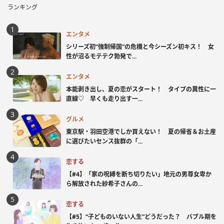
ランキング
エンタメ
シリーズ初“強制帰国”の危機と今シーズン初キス！ 女
性が沼るモテテク勃発で...
エンタメ
本能剥き出し、夏の恋がスタート！ タイプの異性に一
直線♡ 早くも走り出す一...
グルメ
東京駅・羽田空港でしか買えない！ 夏の帰省＆お土産
に選びたいセンス抜群の「...
恋する
【#4】「家の呪縛を断ち切りたい」地元の男尊女卑か
ら解放された紗希子さんの...
恋する
【#5】“子どものいない人生”どうだった？ バブル期を