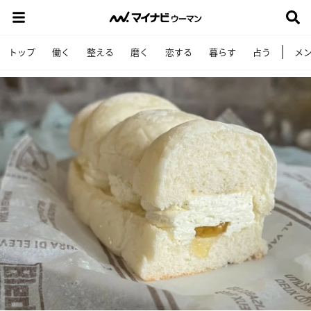
トップ
働く
整える
磨く
恋する
暮らす
占う
メ