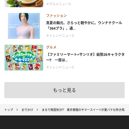
＃グルメニュース
ファッション
真夏の胸元、さらっと軽やかに。ウンナナクール
「364ブラ」、通...
＃トレンドニュース
グルメ
【ファミリーマート×サンリオ】総勢26キャラクタ
ー!! 一度は...
＃トレンドニュース
もっと見る
トップ
おでかけ
まるで南国気分!? 東京會舘のサマースイーツが夏バテも吹き飛ぶ