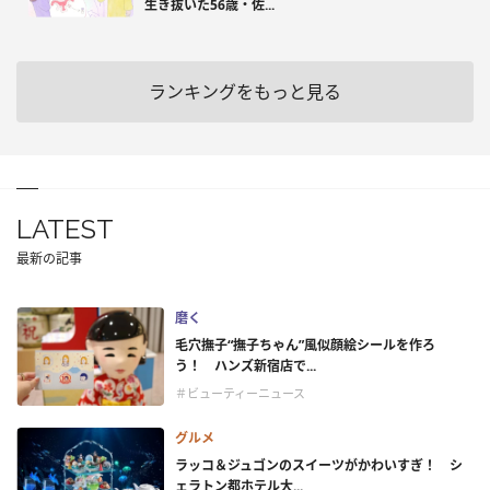
生き抜いた56歳・佐...
ランキングをもっと見る
LATEST
最新の記事
磨く
毛穴撫子“撫子ちゃん”風似顔絵シールを作ろ
う！ ハンズ新宿店で...
＃ビューティーニュース
グルメ
ラッコ＆ジュゴンのスイーツがかわいすぎ！ シ
ェラトン都ホテル大...