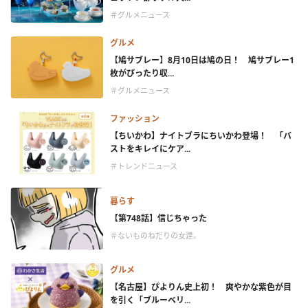
＃グルメニュース
グルメ
【鳩サブレー】8月10日は鳩の日！ 鳩サブレー1
枚がぴったり収...
＃グルメニュース
ファッション
【ちいかわ】ナイトブラにちいかわ登場！ 「バ
ストをキレイにケア...
＃トレンドニュース
暮らす
【第748話】信じちゃった
＃ないものねだりの女達。
グルメ
【名古屋】ぴよりん史上初！ 爽やかな紫色が目
を引く「ブルーベリ...