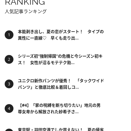
RANKING
人気記事ランキング
本能剥き出し、夏の恋がスタート！ タイプの
異性に一直線♡ 早くも走り出...
シリーズ初“強制帰国”の危機と今シーズン初キ
ス！ 女性が沼るモテテク勃...
ユニクロ新作パンツが優秀！ 「タックワイド
パンツ」と徹底比較＆着回しコ...
【#4】「家の呪縛を断ち切りたい」地元の男
尊女卑から解放された紗希子さ...
東京駅・羽田空港でしか買えない！ 夏の帰省