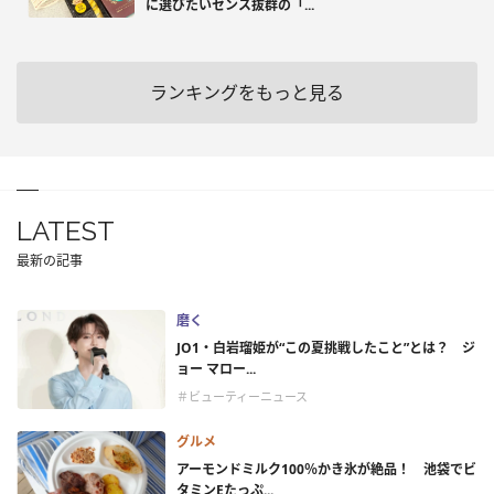
に選びたいセンス抜群の「...
ランキングをもっと見る
LATEST
最新の記事
磨く
JO1・白岩瑠姫が“この夏挑戦したこと”とは？ ジ
ョー マロー...
＃ビューティーニュース
グルメ
アーモンドミルク100％かき氷が絶品！ 池袋でビ
タミンEたっぷ...