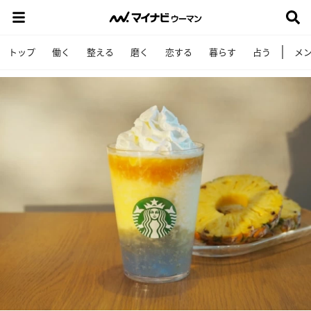
トップ
働く
整える
磨く
恋する
暮らす
占う
メ