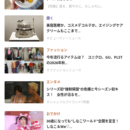
【特集】夏を、軽やかに、おしゃれに。
磨く
美容医療か、コスメデコルテか。エイジングケア
クリームもここまで...
＃ビューティーニュース
ファッション
今年流行るアイテムは？ ユニクロ、GU、PLST
の2026年秋...
＃ファッションニュース
エンタメ
シリーズ初“強制帰国”の危機と今シーズン初キ
ス！ 女性が沼るモ...
＃シャッフルアイランド7考察
おでかけ
30歳になっても“しなこワールド”全開を宣言！
しなこ＆We♡...