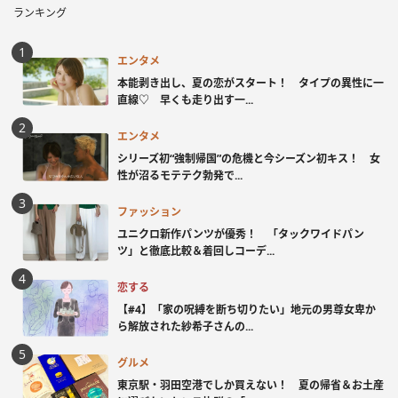
ランキング
エンタメ
本能剥き出し、夏の恋がスタート！ タイプの異性に一
直線♡ 早くも走り出す一...
エンタメ
シリーズ初“強制帰国”の危機と今シーズン初キス！ 女
性が沼るモテテク勃発で...
ファッション
ユニクロ新作パンツが優秀！ 「タックワイドパン
ツ」と徹底比較＆着回しコーデ...
恋する
【#4】「家の呪縛を断ち切りたい」地元の男尊女卑か
ら解放された紗希子さんの...
グルメ
東京駅・羽田空港でしか買えない！ 夏の帰省＆お土産