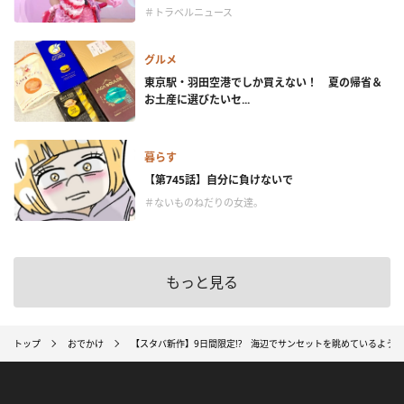
＃トラベルニュース
グルメ
東京駅・羽田空港でしか買えない！ 夏の帰省＆
お土産に選びたいセ...
暮らす
【第745話】自分に負けないで
＃ないものねだりの女達。
もっと見る
トップ
おでかけ
【スタバ新作】9日間限定!? 海辺でサンセットを眺めているような