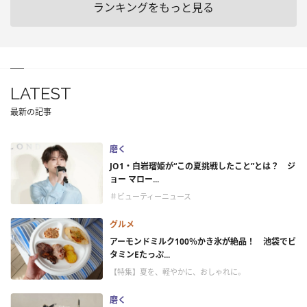
ランキングをもっと見る
LATEST
最新の記事
磨く
JO1・白岩瑠姫が“この夏挑戦したこと”とは？ ジ
ョー マロー...
＃ビューティーニュース
グルメ
アーモンドミルク100％かき氷が絶品！ 池袋でビ
タミンEたっぷ...
【特集】夏を、軽やかに、おしゃれに。
磨く