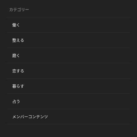
カテゴリー
働く
整える
磨く
恋する
暮らす
占う
メンバーコンテンツ