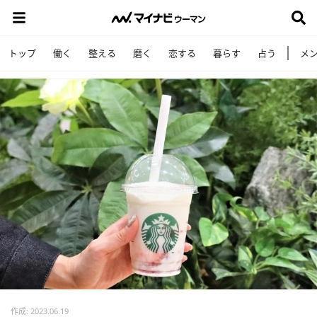
トップ
働く
整える
磨く
恋する
暮らす
占う
メ
作成: 2023.06.19