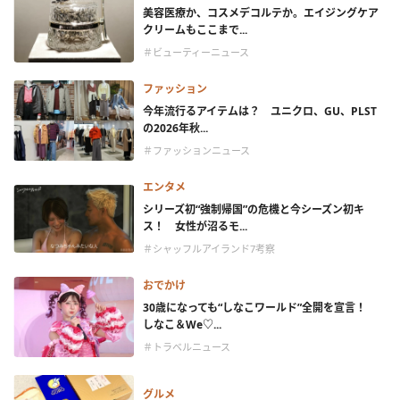
美容医療か、コスメデコルテか。エイジングケア
クリームもここまで...
＃ビューティーニュース
ファッション
今年流行るアイテムは？ ユニクロ、GU、PLST
の2026年秋...
＃ファッションニュース
エンタメ
シリーズ初“強制帰国”の危機と今シーズン初キ
ス！ 女性が沼るモ...
＃シャッフルアイランド7考察
おでかけ
30歳になっても“しなこワールド”全開を宣言！
しなこ＆We♡...
＃トラベルニュース
グルメ