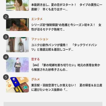
本能剥き出し、夏の恋がスタート！ タイプの異性に一
直線♡ 早くも走り出す一...
エンタメ
シリーズ初“強制帰国”の危機と今シーズン初キス！ 女
性が沼るモテテク勃発で...
ファッション
ユニクロ新作パンツが優秀！ 「タックワイドパン
ツ」と徹底比較＆着回しコーデ...
恋する
【#4】「家の呪縛を断ち切りたい」地元の男尊女卑か
ら解放された紗希子さんの...
グルメ
東京駅・羽田空港でしか買えない！ 夏の帰省＆お土産
に選びたいセンス抜群の「...