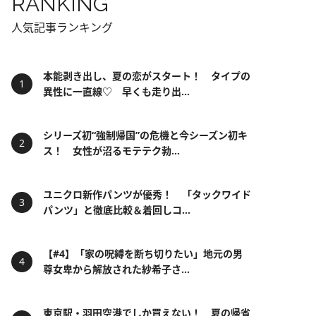
RANKING
人気記事ランキング
本能剥き出し、夏の恋がスタート！ タイプの
異性に一直線♡ 早くも走り出...
シリーズ初“強制帰国”の危機と今シーズン初キ
ス！ 女性が沼るモテテク勃...
ユニクロ新作パンツが優秀！ 「タックワイド
パンツ」と徹底比較＆着回しコ...
【#4】「家の呪縛を断ち切りたい」地元の男
尊女卑から解放された紗希子さ...
東京駅・羽田空港でしか買えない！ 夏の帰省