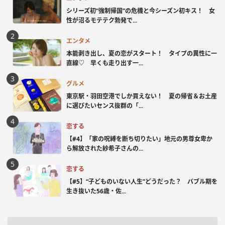
シリーズ初“強制帰国”の危機と今シーズン初キス！ 女
性が沼るモテテク勃発で...
エンタメ
本能剥き出し、夏の恋がスタート！ タイプの異性に一
直線♡ 早くも走り出す一...
グルメ
東京駅・羽田空港でしか買えない！ 夏の帰省＆お土産
に選びたいセンス抜群の「...
恋する
【#4】「家の呪縛を断ち切りたい」地元の男尊女卑か
ら解放された紗希子さんの...
恋する
【#5】“子どものいない人生”どうだった？ バブル期を
生き抜いた56歳・佐...