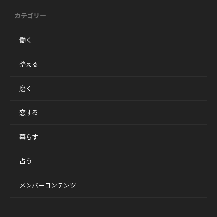
カテゴリー
働く
整える
磨く
恋する
暮らす
占う
メンバーコンテンツ