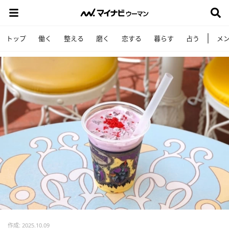
トップ
働く
整える
磨く
恋する
暮らす
占う
メ
作成: 2025.10.09