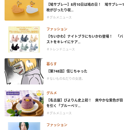
【鳩サブレー】8月10日は鳩の日！ 鳩サブレー1
枚がぴったり収...
＃グルメニュース
ファッション
【ちいかわ】ナイトブラにちいかわ登場！ 「バ
ストをキレイにケア...
＃トレンドニュース
暮らす
【第748話】信じちゃった
＃ないものねだりの女達。
グルメ
【名古屋】ぴよりん史上初！ 爽やかな紫色が目
を引く「ブルーベリ...
＃グルメニュース
ファッション