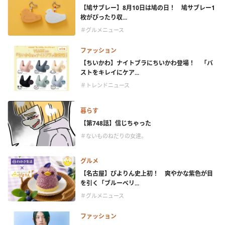
【鳩サブレー】8月10日は鳩の日！ 鳩サブレー1
枚がぴったり収...
＃グルメニュース
ファッション
【ちいかわ】ナイトブラにちいかわ登場！ 「バ
ストをキレイにケア...
＃トレンドニュース
暮らす
【第748話】信じちゃった
＃ないものねだりの女達。
グルメ
【名古屋】ぴよりん史上初！ 爽やかな紫色が目
を引く「ブルーベリ...
＃グルメニュース
ファッション