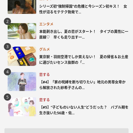
シリーズ初“強制帰国”の危機と今シーズン初キス！ 女
性が沼るモテテク勃発で...
エンタメ
本能剥き出し、夏の恋がスタート！ タイプの異性に一
直線♡ 早くも走り出す一...
グルメ
東京駅・羽田空港でしか買えない！ 夏の帰省＆お土産
に選びたいセンス抜群の「...
恋する
【#4】「家の呪縛を断ち切りたい」地元の男尊女卑か
ら解放された紗希子さんの...
恋する
【#5】“子どものいない人生”どうだった？ バブル期を
生き抜いた56歳・佐...