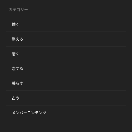
カテゴリー
働く
整える
磨く
恋する
暮らす
占う
メンバーコンテンツ