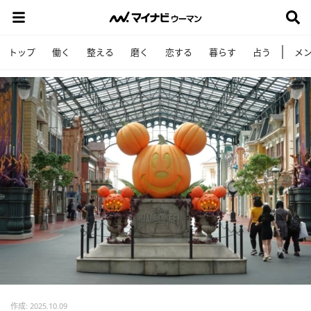
トップ
働く
整える
磨く
恋する
暮らす
占う
メ
作成: 2025.10.09