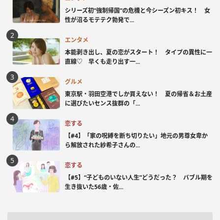
シリーズ初“強制帰国”の危機と今シーズン初キス！ 女
性が沼るモテテク勃発で...
エンタメ
本能剥き出し、夏の恋がスタート！ タイプの異性に一
直線♡ 早くも走り出す一...
グルメ
東京駅・羽田空港でしか買えない！ 夏の帰省＆お土産
に選びたいセンス抜群の「...
恋する
【#4】「家の呪縛を断ち切りたい」地元の男尊女卑か
ら解放された紗希子さんの...
恋する
【#5】“子どものいない人生”どうだった？ バブル期を
生き抜いた56歳・佐...