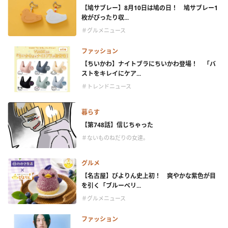
【鳩サブレー】8月10日は鳩の日！ 鳩サブレー1
枚がぴったり収...
＃グルメニュース
ファッション
【ちいかわ】ナイトブラにちいかわ登場！ 「バ
ストをキレイにケア...
＃トレンドニュース
暮らす
【第748話】信じちゃった
＃ないものねだりの女達。
グルメ
【名古屋】ぴよりん史上初！ 爽やかな紫色が目
を引く「ブルーベリ...
＃グルメニュース
ファッション