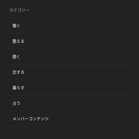
カテゴリー
働く
整える
磨く
恋する
暮らす
占う
メンバーコンテンツ