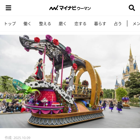
トップ
働く
整える
磨く
恋する
暮らす
占う
メ
作成: 2025.10.09