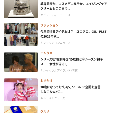
美容医療か、コスメデコルテか。エイジングケア
クリームもここまで...
＃ビューティーニュース
ファッション
今年流行るアイテムは？ ユニクロ、GU、PLST
の2026年秋...
＃ファッションニュース
エンタメ
シリーズ初“強制帰国”の危機と今シーズン初キ
ス！ 女性が沼るモ...
＃シャッフルアイランド7考察
おでかけ
30歳になっても“しなこワールド”全開を宣言！
しなこ＆We♡...
＃トラベルニュース
グルメ