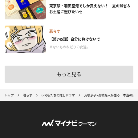
東京駅・羽田空港でしか買えない！ 夏の帰省＆
お土産に選びたいセ...
暮らす
【第745話】自分に負けないで
＃ないものねだりの女達。
もっと見る
トップ
暮らす
(PR)私たちの推しドラマ
芳根京子×髙橋海人が語る「本当の自