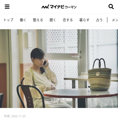
トップ
働く
整える
磨く
恋する
暮らす
占う
メ
作成: 2025.11.25