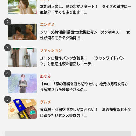
本能剥き出し、夏の恋がスタート！ タイプの異性に一
直線♡ 早くも走り出す一...
エンタメ
シリーズ初“強制帰国”の危機と今シーズン初キス！ 女
性が沼るモテテク勃発で...
ファッション
ユニクロ新作パンツが優秀！ 「タックワイドパン
ツ」と徹底比較＆着回しコーデ...
恋する
【#4】「家の呪縛を断ち切りたい」地元の男尊女卑か
ら解放された紗希子さんの...
グルメ
東京駅・羽田空港でしか買えない！ 夏の帰省＆お土産
に選びたいセンス抜群の「...