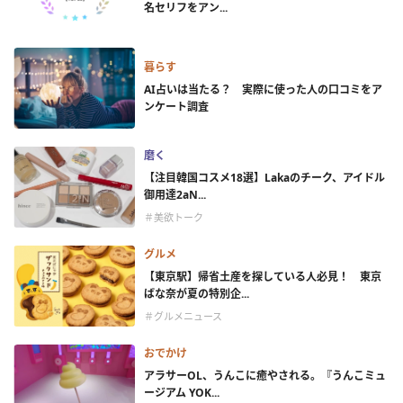
名セリフをアン...
暮らす
AI占いは当たる？ 実際に使った人の口コミをア
ンケート調査
磨く
【注目韓国コスメ18選】Lakaのチーク、アイドル
御用達2aN...
＃美欲トーク
グルメ
【東京駅】帰省土産を探している人必見！ 東京
ばな奈が夏の特別企...
＃グルメニュース
おでかけ
アラサーOL、うんこに癒やされる。『うんこミュ
ージアム YOK...