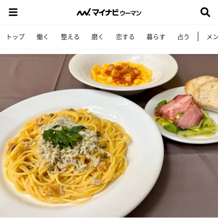
トップ
働く
整える
磨く
恋する
暮らす
占う
メ