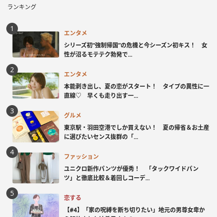
ランキング
エンタメ
シリーズ初“強制帰国”の危機と今シーズン初キス！ 女
性が沼るモテテク勃発で...
エンタメ
本能剥き出し、夏の恋がスタート！ タイプの異性に一
直線♡ 早くも走り出す一...
グルメ
東京駅・羽田空港でしか買えない！ 夏の帰省＆お土産
に選びたいセンス抜群の「...
ファッション
ユニクロ新作パンツが優秀！ 「タックワイドパン
ツ」と徹底比較＆着回しコーデ...
恋する
【#4】「家の呪縛を断ち切りたい」地元の男尊女卑か