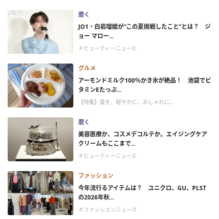
磨く
JO1・白岩瑠姫が“この夏挑戦したこと”とは？ ジ
ョー マロー...
＃ビューティーニュース
グルメ
アーモンドミルク100％かき氷が絶品！ 池袋でビ
タミンEたっぷ...
【特集】夏を、軽やかに、おしゃれに。
磨く
美容医療か、コスメデコルテか。エイジングケア
クリームもここまで...
＃ビューティーニュース
ファッション
今年流行るアイテムは？ ユニクロ、GU、PLST
の2026年秋...
＃ファッションニュース