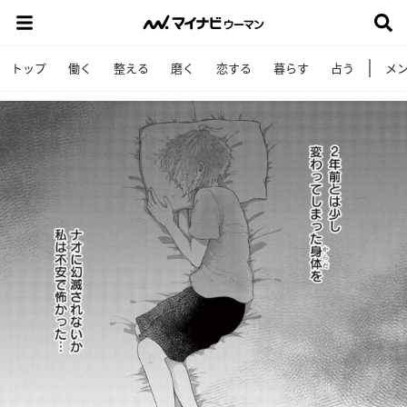
トップ
働く
整える
磨く
恋する
暮らす
占う
メ