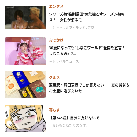
エンタメ
シリーズ初“強制帰国”の危機と今シーズン初キ
ス！ 女性が沼るモ...
＃シャッフルアイランド7考察
おでかけ
30歳になっても“しなこワールド”全開を宣言！
しなこ＆We♡...
＃トラベルニュース
グルメ
東京駅・羽田空港でしか買えない！ 夏の帰省＆
お土産に選びたいセ...
暮らす
【第745話】自分に負けないで
＃ないものねだりの女達。