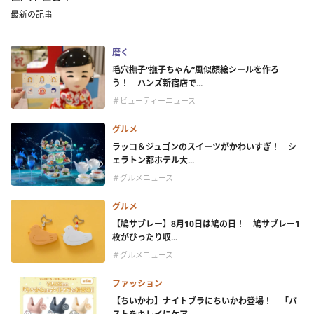
最新の記事
磨く
毛穴撫子“撫子ちゃん”風似顔絵シールを作ろ
う！ ハンズ新宿店で...
＃ビューティーニュース
グルメ
ラッコ＆ジュゴンのスイーツがかわいすぎ！ シ
ェラトン都ホテル大...
＃グルメニュース
グルメ
【鳩サブレー】8月10日は鳩の日！ 鳩サブレー1
枚がぴったり収...
＃グルメニュース
ファッション
【ちいかわ】ナイトブラにちいかわ登場！ 「バ