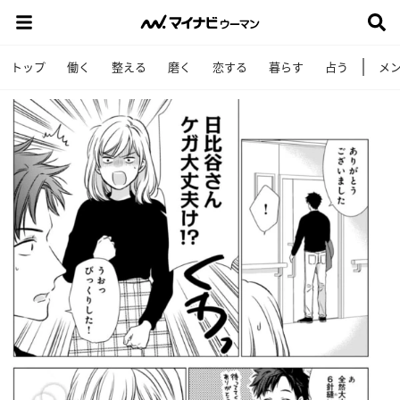
トップ
働く
整える
磨く
恋する
暮らす
占う
メ