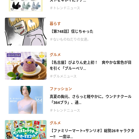
ストをキレイにケア...
＃トレンドニュース
暮らす
【第748話】信じちゃった
＃ないものねだりの女達。
グルメ
【名古屋】ぴよりん史上初！ 爽やかな紫色が目
を引く「ブルーベリ...
＃グルメニュース
ファッション
真夏の胸元、さらっと軽やかに。ウンナナクール
「364ブラ」、通...
＃トレンドニュース
グルメ
【ファミリーマート×サンリオ】総勢26キャラクタ
ー!! 一度は...