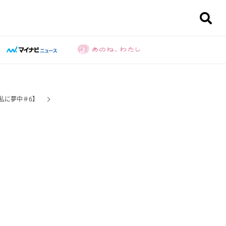
私に夢中＃6】