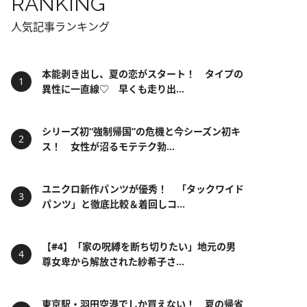
RANKING
人気記事ランキング
本能剥き出し、夏の恋がスタート！ タイプの
異性に一直線♡ 早くも走り出...
シリーズ初“強制帰国”の危機と今シーズン初キ
ス！ 女性が沼るモテテク勃...
ユニクロ新作パンツが優秀！ 「タックワイド
パンツ」と徹底比較＆着回しコ...
【#4】「家の呪縛を断ち切りたい」地元の男
尊女卑から解放された紗希子さ...
東京駅・羽田空港でしか買えない！ 夏の帰省