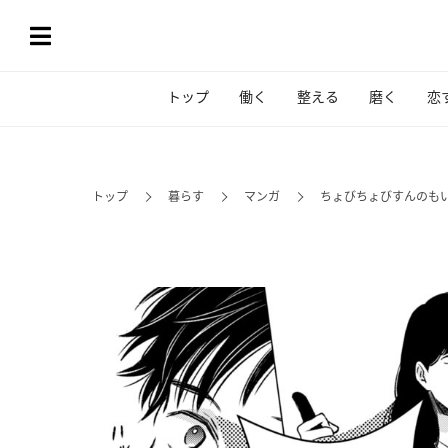
トップ
働く
整える
磨く
恋
トップ
暮らす
マンガ
ちょびちょびすんのもい