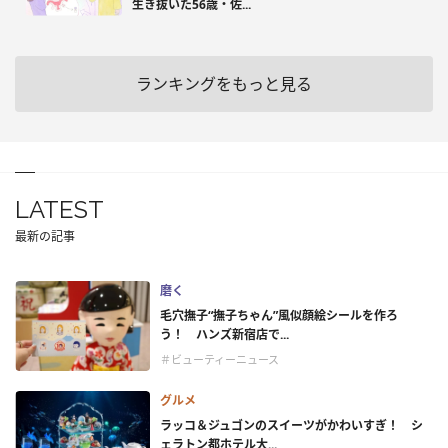
生き抜いた56歳・佐...
ランキングをもっと見る
LATEST
最新の記事
磨く
毛穴撫子“撫子ちゃん”風似顔絵シールを作ろ
う！ ハンズ新宿店で...
＃ビューティーニュース
グルメ
ラッコ＆ジュゴンのスイーツがかわいすぎ！ シ
ェラトン都ホテル大...