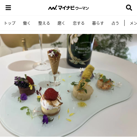
トップ
働く
整える
磨く
恋する
暮らす
占う
メ