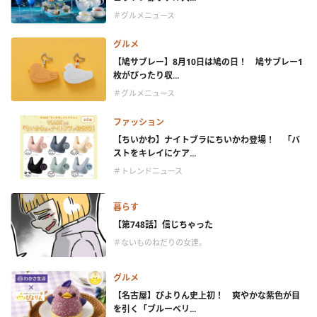
＃グルメニュース
グルメ
【鳩サブレー】8月10日は鳩の日！ 鳩サブレー1
枚がぴったり収...
＃グルメニュース
ファッション
【ちいかわ】ナイトブラにちいかわ登場！ 「バ
ストをキレイにケア...
＃トレンドニュース
暮らす
【第748話】信じちゃった
＃ないものねだりの女達。
グルメ
【名古屋】ぴよりん史上初！ 爽やかな紫色が目
を引く「ブルーベリ...