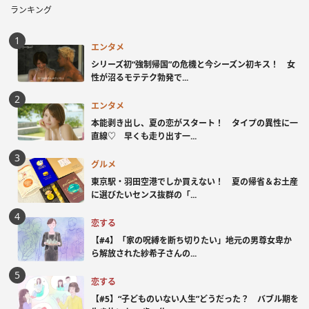
ランキング
エンタメ
シリーズ初“強制帰国”の危機と今シーズン初キス！ 女
性が沼るモテテク勃発で...
エンタメ
本能剥き出し、夏の恋がスタート！ タイプの異性に一
直線♡ 早くも走り出す一...
グルメ
東京駅・羽田空港でしか買えない！ 夏の帰省＆お土産
に選びたいセンス抜群の「...
恋する
【#4】「家の呪縛を断ち切りたい」地元の男尊女卑か
ら解放された紗希子さんの...
恋する
【#5】“子どものいない人生”どうだった？ バブル期を