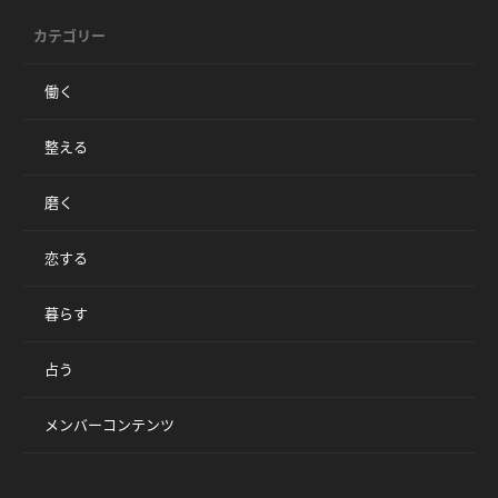
カテゴリー
働く
整える
磨く
恋する
暮らす
占う
メンバーコンテンツ