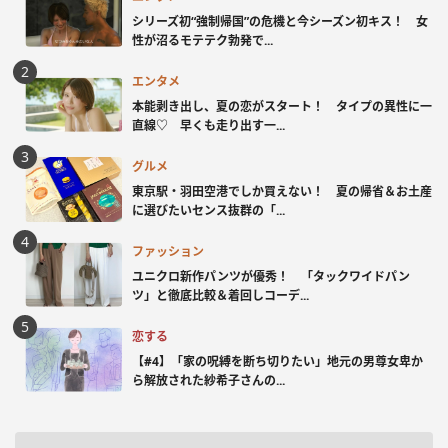
シリーズ初“強制帰国”の危機と今シーズン初キス！ 女
性が沼るモテテク勃発で...
エンタメ
本能剥き出し、夏の恋がスタート！ タイプの異性に一
直線♡ 早くも走り出す一...
グルメ
東京駅・羽田空港でしか買えない！ 夏の帰省＆お土産
に選びたいセンス抜群の「...
ファッション
ユニクロ新作パンツが優秀！ 「タックワイドパン
ツ」と徹底比較＆着回しコーデ...
恋する
【#4】「家の呪縛を断ち切りたい」地元の男尊女卑か
ら解放された紗希子さんの...