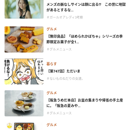
メンズの脈なしサインは顔に出る!? この世に地獄
があるとするな...
＃ガールオアレディ3考察
グルメ
【無印良品】「ほめられかぼちゃ」シリーズの季
節限定お菓子が全1...
＃グルメニュース
暮らす
【第747話】ただいま
＃ないものねだりの女達。
グルメ
【阪急うめだ本店】お盆の集まりや帰省の手土産
に。「阪急の夏みや...
＃グルメニュース
グルメ