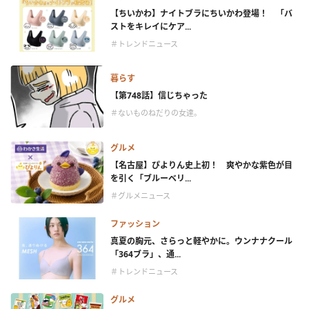
【ちいかわ】ナイトブラにちいかわ登場！ 「バ
ストをキレイにケア...
＃トレンドニュース
暮らす
【第748話】信じちゃった
＃ないものねだりの女達。
グルメ
【名古屋】ぴよりん史上初！ 爽やかな紫色が目
を引く「ブルーベリ...
＃グルメニュース
ファッション
真夏の胸元、さらっと軽やかに。ウンナナクール
「364ブラ」、通...
＃トレンドニュース
グルメ