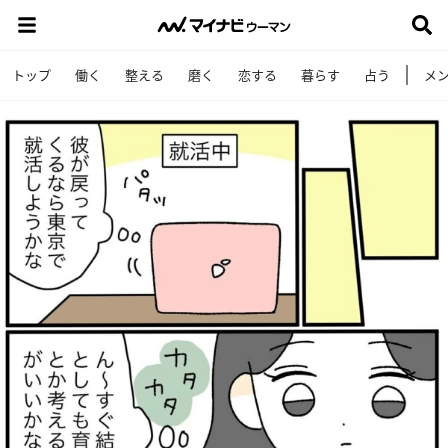
トップ
働く
整える
磨く
恋する
暮らす
占う
メ