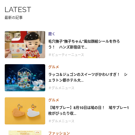
LATEST
最新の記事
磨く
毛穴撫子“撫子ちゃん”風似顔絵シールを作ろ
う！ ハンズ新宿店で...
＃ビューティーニュース
グルメ
ラッコ＆ジュゴンのスイーツがかわいすぎ！ シ
ェラトン都ホテル大...
＃グルメニュース
グルメ
【鳩サブレー】8月10日は鳩の日！ 鳩サブレー1
枚がぴったり収...
＃グルメニュース
ファッション