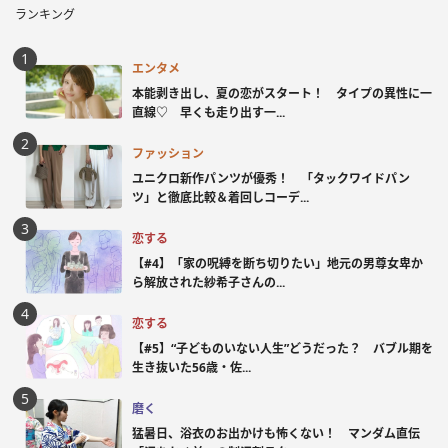
ランキング
エンタメ
本能剥き出し、夏の恋がスタート！ タイプの異性に一
直線♡ 早くも走り出す一...
ファッション
ユニクロ新作パンツが優秀！ 「タックワイドパン
ツ」と徹底比較＆着回しコーデ...
恋する
【#4】「家の呪縛を断ち切りたい」地元の男尊女卑か
ら解放された紗希子さんの...
恋する
【#5】“子どものいない人生”どうだった？ バブル期を
生き抜いた56歳・佐...
磨く
猛暑日、浴衣のお出かけも怖くない！ マンダム直伝