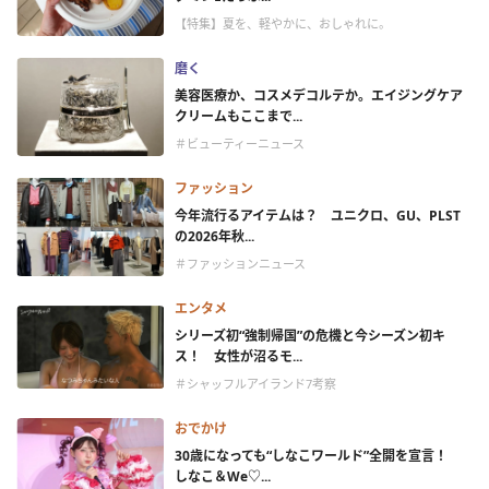
【特集】夏を、軽やかに、おしゃれに。
磨く
美容医療か、コスメデコルテか。エイジングケア
クリームもここまで...
＃ビューティーニュース
ファッション
今年流行るアイテムは？ ユニクロ、GU、PLST
の2026年秋...
＃ファッションニュース
エンタメ
シリーズ初“強制帰国”の危機と今シーズン初キ
ス！ 女性が沼るモ...
＃シャッフルアイランド7考察
おでかけ
30歳になっても“しなこワールド”全開を宣言！
しなこ＆We♡...