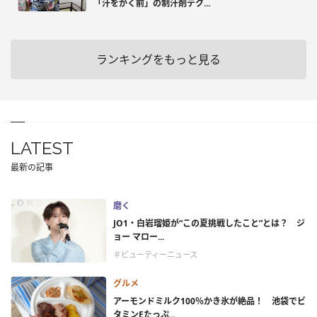
「汗をかく前」の制汗剤テク...
ランキングをもっと見る
LATEST
最新の記事
磨く
JO1・白岩瑠姫が“この夏挑戦したこと”とは？ ジ
ョー マロー...
＃ビューティーニュース
グルメ
アーモンドミルク100％かき氷が絶品！ 池袋でビ
タミンEたっぷ...