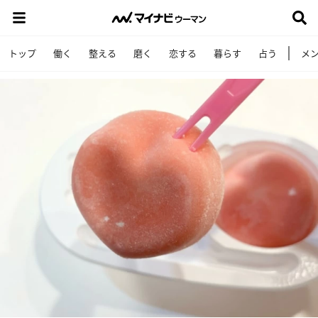
トップ
働く
整える
磨く
恋する
暮らす
占う
メ